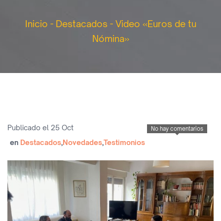
Inicio
-
Destacados
-
Video «Euros de tu
Nómina»
Publicado el 25 Oct
No hay comentarios
en
Destacados
,
Novedades
,
Testimonios