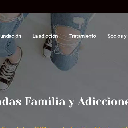
Fundación
La adicción
Tratamiento
Socios y
adas Familia y Adiccio