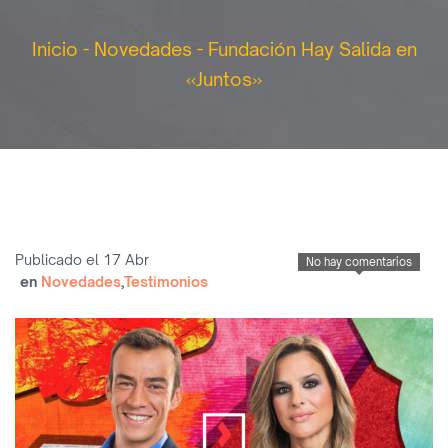
Inicio
-
Novedades
-
Fundación Hay Salida en
«Juntos»
Publicado el 17 Abr
No hay comentarios
en
Novedades
,
Testimonios