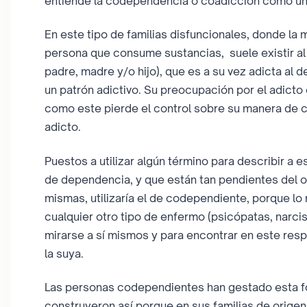
entiende la codependencia o coadicción como una
En este tipo de familias disfuncionales, donde la m
persona que consume sustancias, suele existir 
padre, madre y/o hijo), que es a su vez adicta al 
un patrón adictivo. Su preocupación por el adicto e
como este pierde el control sobre su manera de co
adicto.
Puestos a utilizar algún término para describir a
de dependencia, y que están tan pendientes del o
mismas, utilizaría el de codependiente, porque lo
cualquier otro tipo de enfermo (psicópatas, narci
mirarse a sí mismos y para encontrar en este respo
la suya.
Las personas codependientes han gestado esta fo
construyeron así porque en sus familias de origen