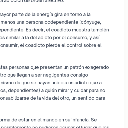
 adicción de orden afectivo.
ayor parte de la energía gira en torno a la
al menos una persona codependiente (cónyuge,
dependiente. Es decir, el coadicto muestra también
s similar a la del adicto por el consumo, y así
nsumir, el coadicto pierde el control sobre el
 estas personas que presentan un patrón exagerado
tro que llegan a ser negligentes consigo
 mismo da que se hayan unido a un adicto que a
sos, dependientes) a quién mirar y cuidar para no
nsabilizarse de la vida del otro, un sentido para
rma de estar en el mundo en su infancia. Se
 posiblemente no pudieron ocupar el lugar que les